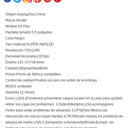
Origen:Guangzhou,China
Marca:Alcatel
Modelo:A3 Plus
Pantalla tamaño:5.5 pulgadas
Color:Negro
Tipo material:SUPER AMOLED
Resolución:
720x1280
Densidad de píxeles:267
ppi
Diseño:
152.7x77x8.6mm
Calidad:
Original/Oled/Brillo
Precio:Precio de fábrica competitivo
Control de calidad:Pruebe uno por uno antes de la entrega
MOQ:5 unidades
Garantía:12 meses
Envio:1,DHL(Poodemos presentarle cargos locales en su pais para ayudalr
retirar sus cajas sin problemas)
2,Fedex(Memphis,USA,aconsejamos
Fedex para avitar problemas de aduanas) 3,UPS(Para Mexico,las
mercancias sin marcas super barata) 4,TNT(Router europa,sin problema de
aduana de miami,USA) 5,Aeropuerto a Aeropuerto(Router,Europa
sin