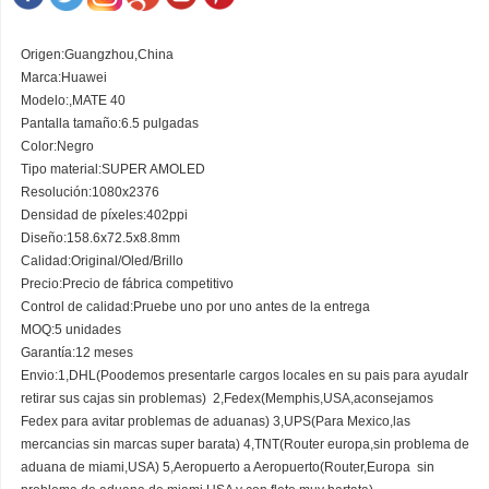
Origen:Guangzhou,China
Marca:Huawei
Modelo:
,MATE 40
Pantalla tamaño:6.5 pulgadas
Color:Negro
Tipo material:SUPER AMOLED
Resolución:
1080x2376
Densidad de píxeles:402
ppi
Diseño:
158.6x72.5x8.8mm
Calidad:
Original/Oled/Brillo
Precio:Precio de fábrica competitivo
Control de calidad:Pruebe uno por uno antes de la entrega
MOQ:5 unidades
Garantía:12 meses
Envio:1,DHL(Poodemos presentarle cargos locales en su pais para ayudalr
retirar sus cajas sin problemas)
2,Fedex(Memphis,USA,aconsejamos
Fedex para avitar problemas de aduanas) 3,UPS(Para Mexico,las
mercancias sin marcas super barata) 4,TNT(Router europa,sin problema de
aduana de miami,USA) 5,Aeropuerto a Aeropuerto(Router,Europa
sin