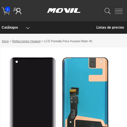
0
Catálogos
Listas de precios
Inicio
>
Refacciones Huawei
> LCD Pantalla Para Huawei Mate 40