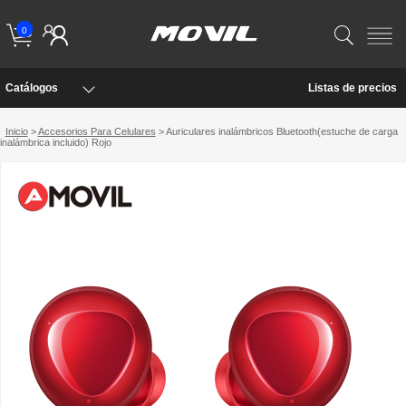
0
Catálogos
Listas de precios
Inicio
>
Accesorios Para Celulares
> Auriculares inalámbricos Bluetooth(estuche de carga
inalámbrica incluido) Rojo