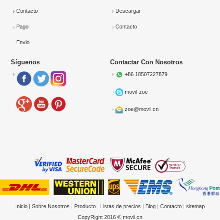
Contacto
Descargar
Pago
Contacto
Envio
Síguenos
Contactar Con Nosotros
+86 18507227879
movil-zoe
zoe@movil.cn
Inicio
|
Sobre Nosotros
|
Producto
|
Listas de precios
|
Blog
|
Contacto
|
sitemap
CopyRight 2016 © movil.cn